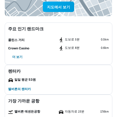
지도에서 보기
주요 인기 랜드마크
도보로 5분
0.5km
콜린스 거리
도보로 8분
0.6km
Crown Casino
더 보기
렌터카
일일 평균 53원
멜버른​의 렌터카
가장 가까운 공항
멜버른 에센든공항
자동차로 23분
17.6km