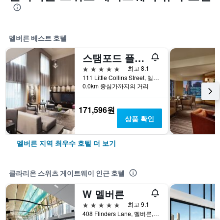
멜버른 베스트 호텔
스탬포드 플라자 멜버른
5성급
최고 8.1
111 Little Collins Street, 멜버른, VIC, 호주
0.0km 중심가까지의 거리
171,596원
상품 확인
멜버른 지역 최우수 호텔 더 보기
클라리온 스위츠 게이트웨이 인근 호텔
W 멜버른
5성급
최고 9.1
408 Flinders Lane, 멜버른, VIC, 호주