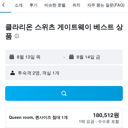
객실
소개
후기
비슷한 호텔
위치
자주 묻는 질문(FAQ)
클라리온 스위츠 게이트웨이 베스트 상
품
8월 13일 목
-
8월 14일 금
​투숙객 2​명, ​객실 1개
180,512원
Queen room, 퀸사이즈 침대 1개
1박 요금 - 수수료 포함