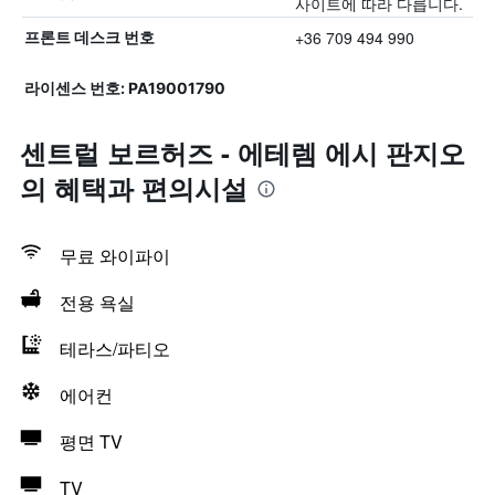
사이트에 따라 다릅니다.
+36 709 494 990
프론트 데스크 번호
라이센스 번호: PA19001790
센트럴 보르허즈 - 에테렘 에시 판지오
의 혜택​과 편의시설
무료 와이파이
전용 욕실
테라스/파티오
에어컨
평면 TV
TV