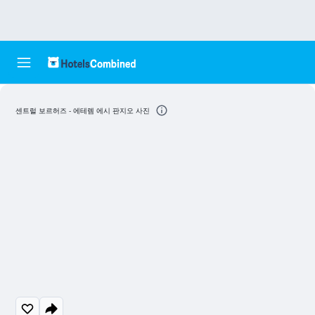
센트럴 보르허즈 - 에테렘 에시 판지오 사진