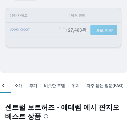
예약 사이트
1박당 총액
127,463원
바로 예약
객실
소개
후기
비슷한 호텔
위치
자주 묻는 질문(FAQ)
센트럴 보르허즈 - 에테렘 에시 판지오
베스트 상품