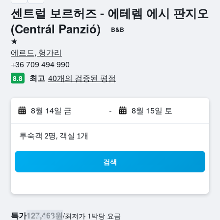
센트럴 보르허즈 - 에테렘 에시 판지오
(Centrál Panzió)
B&B
1성급
에르드, 헝가리
+36 709 494 990
최고
40개의 검증된 평점
8.8
8월 14일 금
-
8월 15일 토
​투숙객 2​명, ​객실 1개
검색
특가
127,463원
/
​최저가 1박당 요금