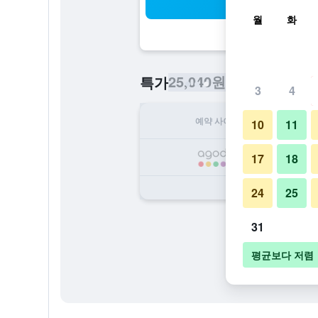
검
월
화
25,040원
특가
/
​최저가 1박당 요
3
4
예약 사이트
1
10
11
25
17
18
24
25
31
평균보다 저렴