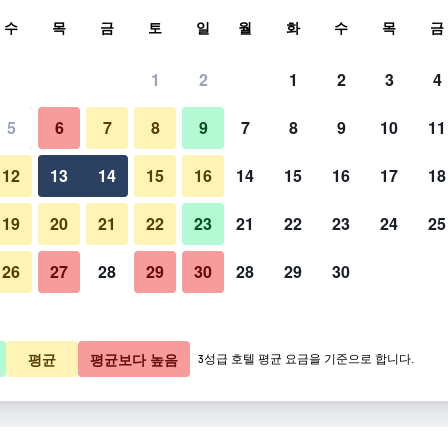
색
수
목
금
토
일
월
화
수
목
금
1
2
1
2
3
4
금
5
6
7
8
9
7
8
9
10
11
프론트 데스크
박당 총액
12
13
14
15
16
14
15
16
17
18
,040원
바로 예약
19
20
21
22
23
21
22
23
24
25
26
27
28
29
30
28
29
30
부르자 호텔 루북 링가우 사진
평균
평균보다 높음
3성급 호텔 평균 요금을 기준으로 합니다.