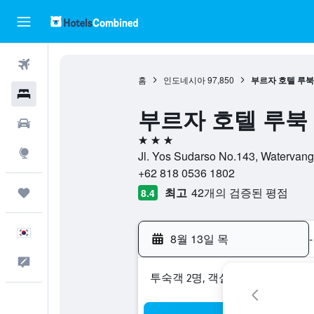
항공권
홈
인도네시아
97,850
부르자 호텔 루북
호텔
부르자 호텔 루북 링가
렌터카
3성급
둘러보기
Jl. Yos Sudarso No.143, Wat
+62 818 0536 1802
최고
42개의 검증된 평점
마이트립
8.4
한국어
8월 13일 목
-
피드백
​투숙객 2​명, ​객실 1개