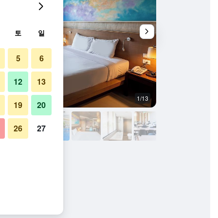
토
일
5
6
12
13
1/13
기타
19
20
26
27
호텔 사진