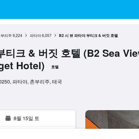
촌부리주
9,224
파타야
6,057
B2 시 뷰 파타야 부티크 & 버짓 호텔
티크 & 버짓 호텔 (B2 Sea View
et Hotel)
호텔
n, 20250, 파타야, 촌부리주, 태국
점
8월 15일 토