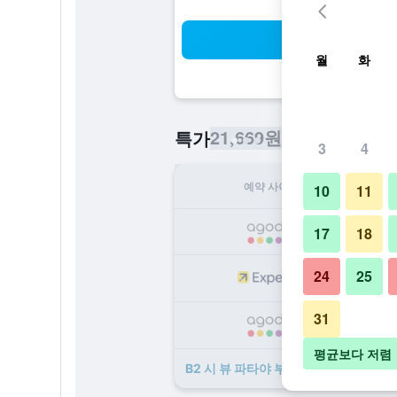
검
월
화
21,669원
특가
/
​최저가 1박당 요
3
4
예약 사이트
1
10
11
21
17
18
24
25
23
31
24
평균보다 저렴
B2 시 뷰 파타야 부티크 & 버짓 호텔 ​특가 