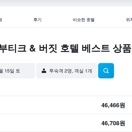
개
후기
비슷한 호텔
위
 부티크 & 버짓 호텔 베스트 상품
월 15일 토
​투숙객 2​명, ​객실 1개
46,466원
46,708원