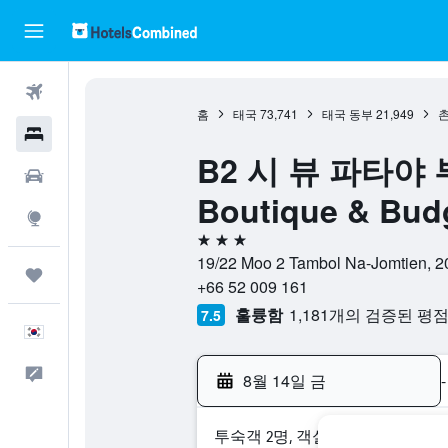
항공권
홈
태국
73,741
태국 동부
21,949
호텔
B2 시 뷰 파타야 부
렌터카
Boutique & Budg
둘러보기
3성급
19/22 Moo 2 Tambol Na-Jomtie
마이트립
+66 52 009 161
훌륭함
1,181개의 검증된 평
7.5
한국어
피드백
8월 14일 금
-
​투숙객 2​명, ​객실 1개