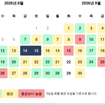
2026년 8월
2026년 9월
색
수
목
금
토
일
월
화
수
목
금
1
2
1
2
3
4
금
5
6
7
8
9
7
8
9
10
11
기타
박당 총액
12
13
14
15
16
14
15
16
17
18
,669원
바로 예약
19
20
21
22
23
21
22
23
24
25
26
27
28
29
30
28
29
30
B2 시 뷰 파타야 부티크 & 버짓 
,418원
바로 예약
,427원
바로 예약
평균
평균보다 높음
3성급 호텔 평균 요금을 기준으로 합니다.
​상품 25개 ​더 ​보기