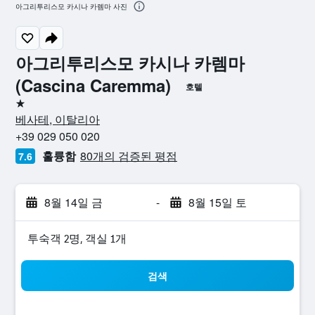
아그리투리스모 카시나 카렘마 사진
아그리투리스모 카시나 카렘마
(Cascina Caremma)
호텔
1성급
베사테, 이탈리아
+39 029 050 020
훌륭함
80개의 검증된 평점
7.6
8월 14일 금
-
8월 15일 토
​투숙객 2​명, ​객실 1개
검색