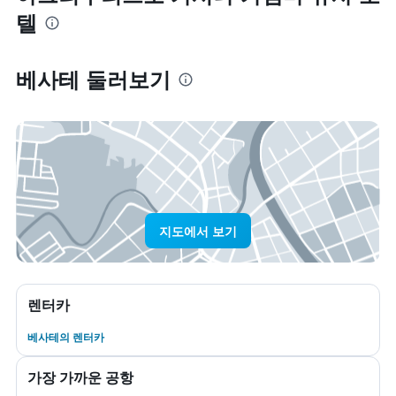
텔
베사테 둘러보기
지도에서 보기
렌터카
베사테​의 렌터카
가장 가까운 공항