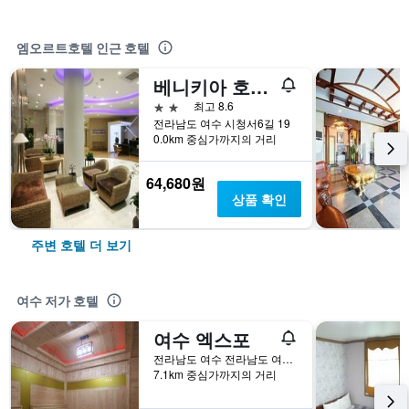
엠오르트호텔 인근 호텔
베니키아 호텔 여수
2성급
최고 8.6
전라남도 여수 시청서6길 19
0.0km 중심가까지의 거리
64,680원
상품 확인
주변 호텔 더 보기
여수 저가 호텔
여수 엑스포
전라남도 여수 전라남도 여수시 관문서2길 7
7.1km 중심가까지의 거리