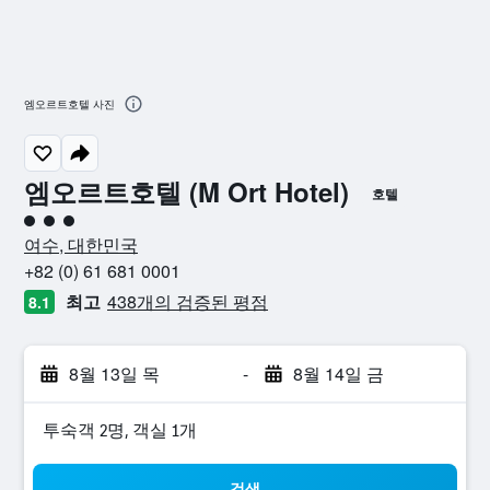
엠오르트호텔 사진
엠오르트호텔 (M Ort Hotel)
호텔
3​성급
여수, 대한민국
+82 (0) 61 681 0001
최고
438개의 검증된 평점
8.1
8월 13일 목
-
8월 14일 금
​투숙객 2​명, ​객실 1개
검색