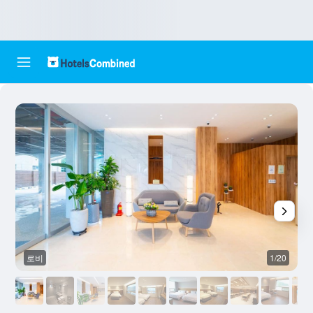
로비
1/20