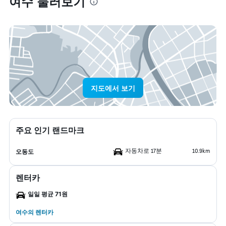
여수 둘러보기
지도에서 보기
주요 인기 랜드마크
자동차로 17분
10.9km
오동도
렌터카
일일 평균 71원
여수​의 렌터카