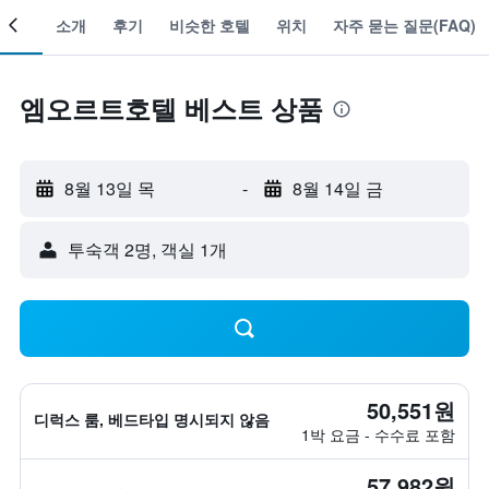
객실
소개
후기
비슷한 호텔
위치
자주 묻는 질문(FAQ)
엠오르트호텔 베스트 상품
8월 13일 목
-
8월 14일 금
​투숙객 2​명, ​객실 1개
50,551원
디럭스 룸, 베드타입 명시되지 않음
1박 요금 - 수수료 포함
57,982원