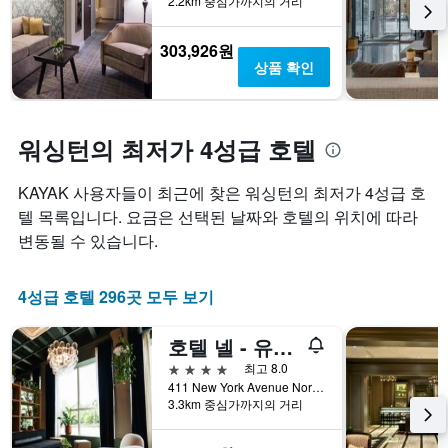
2.2km 중심가까지의 거리
차
별
지
트
로
보
에
호
여
303,926원
는
텔
줍
상품 확인
지
카
니
난
테
다.
3
고
차
일
리
트
워싱턴​의 최저가 4성급 호텔
간
를
에
찾
표
는
KAYAK 사용자들이 최근에 찾은 워싱턴​의 최저가 4성급 호
아
시
투
본
텔 목록입니다. ​요금은 선택된 날짜와 호텔의 위치에 따라
하
숙
오
는
일
변동될 수 있습니다.
늘
1
며
밤
개
칠
객
의
전
4성급 호텔 296​곳 모두 ​보기
실
X
인
의
축
지
호텔 넬 - 유니온 마켓
평
이
를
균
있
표
4성급
최고 8.0
가
습
시
411 New York Avenue Northeast, 워싱턴, DC, 미국
격
3.3km 중심가까지의 거리
니
하
을
다.
는
표
차
1