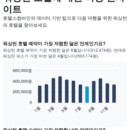
이트
호텔스컴바인의 데이터 기반 팁으로 다음 여행을 위한 워싱턴
의 호텔을 찾아보세요.
워싱턴 호텔 예약이 가장 저렴한 달은 언제인가요?
워싱턴 호텔 예약이 가장 저렴한 달은 8월입니다(312,474원). 반대로
워싱턴 숙소가 가장 비싼 달은 4월입니다(503,174원).
600,000원
Bar
Chart
400,000원
graphic.
chart
with
12
200,000원
bars.
0
다
1월
3월
5월
7월
9월
11월
음
End
of
차
interactive
트
chart
는
워싱턴 호텔 숙박이 가장 저렴한 날은 언제인가요?