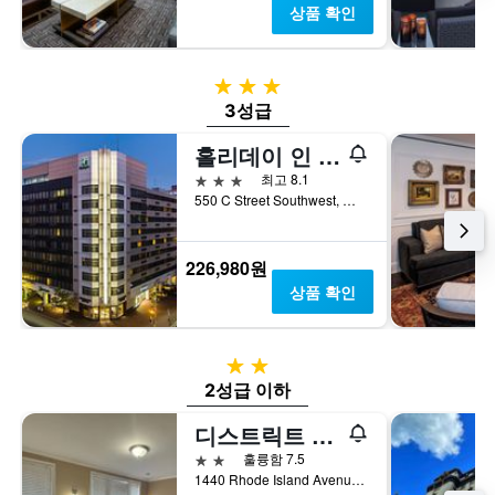
표
는
상품 확인
시
1
하
개
는
의
3성급
1
Y
개
축
3성급
의
이
홀리데이 인 워싱턴 캐피톨 - 내셔널 몰 바이 IHG
Y
있
축
습
3성급
최고 8.1
이
니
550 C Street Southwest, 워싱턴, DC, 미국
있
다.
습
니
226,980원
다.
상품 확인
2성급
2성급 이하
디스트릭트 호텔
2성급
훌륭함 7.5
1440 Rhode Island Avenue NW, 워싱턴, DC, 미국