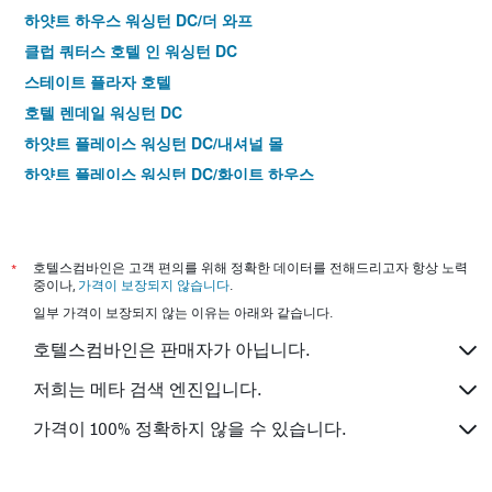
하얏트 하우스 워싱턴 DC/더 와프
클럽 쿼터스 호텔 인 워싱턴 DC
스테이트 플라자 호텔
호텔 렌데일 워싱턴 DC
하얏트 플레이스 워싱턴 DC/내셔널 몰
하얏트 플레이스 워싱턴 DC/화이트 하우스
하얏트 플레이스 워싱턴 DC/US 캐피톨
레지던스 인 바이 메리어트 워싱턴 다운타운/컨벤션 센터
레지던스 인 바이 메리어트 워싱턴, DC 내셔널 몰
*
호텔스컴바인은 고객 편의를 위해 정확한 데이터를 전해드리고자 항상 노력
중이나,
가격이 보장되지 않습니다
.
워싱턴 메리어트 앳 메트로 센터
일부 가격이 보장되지 않는 이유는 아래와 같습니다.
호텔 하이브
호텔스컴바인은 판매자가 아닙니다.
더 베론 호텔
엠버시 스위트 바이 힐튼 워싱턴 D.C. - 컨벤션 센터
저희는 메타 검색 엔진입니다.
더 퀸시, 애센드 컬렉션 호텔
가격이 100% 정확하지 않을 수 있습니다.
홀리데이 인 워싱턴-센트럴/화이트 하우스 바이 IHG