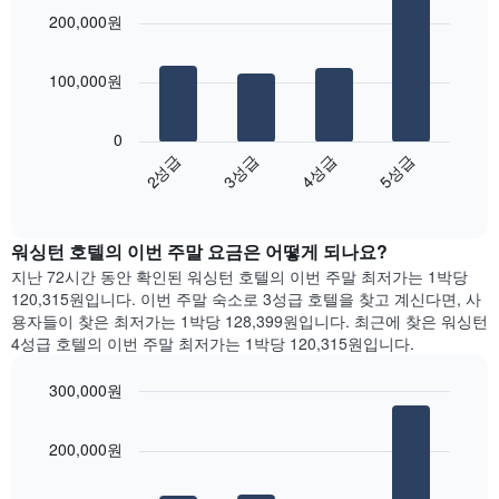
는
graphic.
chart
요
200,000원
with
1
금
4
개
을
bars.
의
표
100,000원
X
시
다
축
합
음
이
니
0
차
있
다.
2성급
3성급
4성급
5성급
트
습
차
End
는
니
of
트
지
interactive
다.
에
난
chart
차
는
워싱턴 호텔의 이번 주말 요금은 어떻게 되나요?
3
트
요
일
지난 72시간 동안 확인된 워싱턴 호텔의 이번 주말 최저가는 1박당
에
일
간
120,315원입니다. 이번 주말 숙소로 3성급 호텔을 찾고 계신다면, 사
는
을
찾
용자들이 찾은 최저가는 1박당 128,399원입니다. 최근에 찾은 워싱턴
객
표
아
4성급 호텔의 이번 주말 최저가는 1박당 120,315원입니다.
실
시
본
의
하
오
평
300,000원
는
늘
균
1
Bar
Chart
밤
요
graphic.
chart
개
객
200,000원
금
with
의
실
4
을
X
의
bars.
표
축