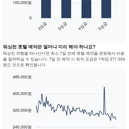
평
100,000원
시
이
균
다
하
있
가
음
는
습
0
격
차
1
니
2성급
3성급
4성급
5성급
을
트
개
다.
성
End
는
의
차
of
급
지
Y
interactive
트
별
난
chart
축
에
로
워싱턴​ 호텔 예약은 얼마나 미리 해야 하나요?
3
이
는
집
일
있
워싱턴 여행을 떠나신다면 최소 7일 전에 호텔 예약을 완료해서 비용
객
계
간
습
을 절약하실 수 있습니다. 7일 전 예약 시 최저 요금은 1박당 271,324
실
하
찾
니
원인 것으로 확인됩니다.
의
여
아
다.
평
표
본
균
480,000원
시
이
요
Line
합
Chart
번
금
graphic.
chart
니
주
with
을
400,000원
다.
말
90
표
차
객
data
시
트
points.
실
하
320,000원
에
의
는
는
평
다
1
성
균
음
개
240,000원
급
가
차