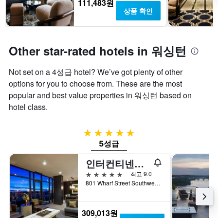
111,483원
시
트
개
상품 확인
하
에
의
는
는
X
1
지
축
개
난
이
Other star-rated hotels in 워싱턴
의
3
있
Y
일
습
축
Not set on a 4성급 hotel? We’ve got plenty of other
간
니
이
찾
다.
options for you to choose from. These are the most
있
아
차
popular and best value properties in 워싱턴 based on
습
본
트
hotel class.
니
이
에
다.
번
는
주
객
5성급
말
실
5성급
객
평
실
균
인터컨티넨탈 워싱턴 D.C. - 더 와프 바이 IHG
의
요
평
금
5성급
최고 9.0
균
을
801 Wharf Street Southwest, 워싱턴, DC, 미국
요
표
금
시
을
하
309,013원