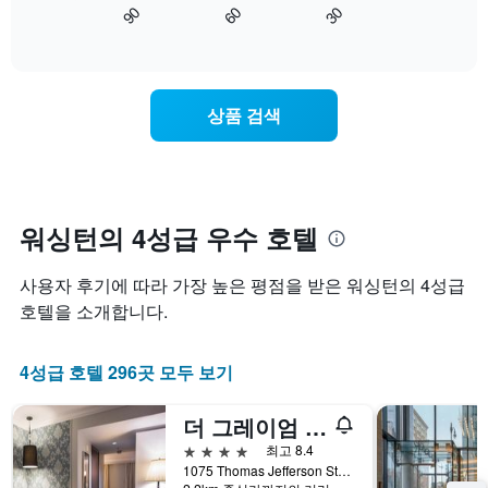
의
90
60
30
별
격
트
End
Y
로
of
을
는
축
interactive
호
다
숙
chart
이
텔
음
박
있
카
기
일
습
상품 검색
테
준
에
니
고
으
가
다.
리
로
까
를
집
워
표
계
질
시
하
수
워싱턴의 4성급 우수 호텔
하
여
록
는
표
객
사용자 후기에 따라 ​가장 높은 평점을 받은 워싱턴​의 4성급
1
시
실
개
합
요
호텔을 소개합니다.
의
니
금
X
다.
이
축
4성급 호텔 296​곳 모두 ​보기
차
어
이
트
떻
있
에
게
더 그레이엄 조지타운
습
는
변
니
4성급
최고 8.4
성
하
다.
1075 Thomas Jefferson Street NW, 워싱턴, DC, 미국
급
는