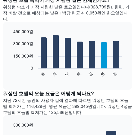
월
워싱턴 숙소가 가장 저렴한 날은 토요일입니다(328,799원). 한편, 가
별
장 비쌀 것으로 예상되는 날은 1박당 평균 416,059원​인 화요일입니
객
다.
실
평
450,000원
균
Bar
요
Chart
graphic.
300,000원
chart
금
with
을
7
150,000원
표
bars.
시
합
0
다
수
화
월
일
토
금
목
니
음
End
다.
of
차
interactive
차
트
chart
트
는
워싱턴 호텔의 오늘 요금은 어떻게 되나요?
에
요
지난 72시간 동안의 사용자 검색 결과에 따르면 워싱턴 호텔의 오늘
는
일
밤 최저가는 116,429원, 평균 요금은 399,045원입니다. 워싱턴 4성급
월
별
호텔의 오늘밤 최저가는 125,586원입니다.
을
객
표
실
300,000원
시
평
하
Bar
균
Chart