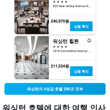
4성급
525 New Jersey Avenue Northwest, 워싱턴, DC, 미국
240,970원
상품 확인
워싱턴 힐튼
4성급
1919 Connecticut Avenue Northwest, 워싱턴, DC, 미국
211,534원
상품 확인
워싱턴​의 4성급​ ​호텔 296​곳 ​전부
워싱턴 호텔에 대한 여행 인사