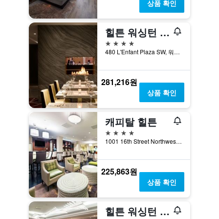
상품 확인
힐튼 워싱턴 DC 내셔널 몰 더 워프
4성급
480 L'Enfant Plaza SW, 워싱턴, DC, 미국
281,216원
상품 확인
캐피탈 힐튼
4성급
1001 16th Street Northwest, 워싱턴, DC, 미국
225,863원
상품 확인
힐튼 워싱턴 DC 캐피톨 힐