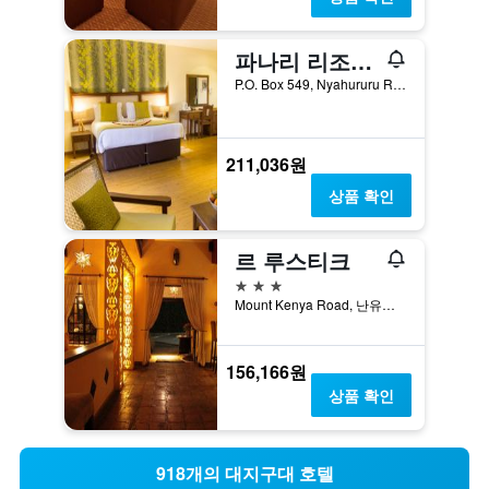
파나리 리조트, BW 시그니처 컬렉션
P.O. Box 549, Nyahururu Road, Nyahururu, 냐후루루, 케냐
211,036원
상품 확인
르 루스티크
3성급
Mount Kenya Road, 난유키, 케냐
156,166원
상품 확인
918개의 대지구대 호텔