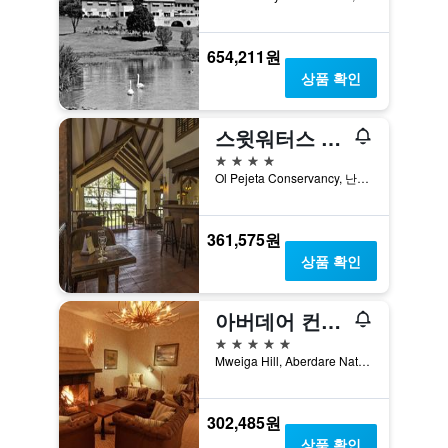
654,211원
상품 확인
스윗워터스 세레나 캠프
4성급
Ol Pejeta Conservancy, 난유키, 케냐
361,575원
상품 확인
아버데어 컨트리 클럽
5성급
Mweiga Hill, Aberdare National Park, 니에리, 케냐
302,485원
상품 확인