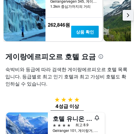
Geirangervegen 345, 게이랑거, 뫼레오그롬스달, 노르웨이
1.3km 중심가까지의 거리
262,846원
상품 확인
게이랑에르피오르 호텔 요금
숙박비와 등급에 따라 검색한 게이랑에르피오르 호텔 목록
입니다. 등급별로 최고 인기 호텔과 최고 가성비 호텔도 확
인하실 수 있습니다.
4성급
4성급 이상
호텔 유니온 게이랑에르 베드 & 스파
4성급
최고 8.9
Geiranger 101, 게이랑거, 뫼레오그롬스달, 노르웨이