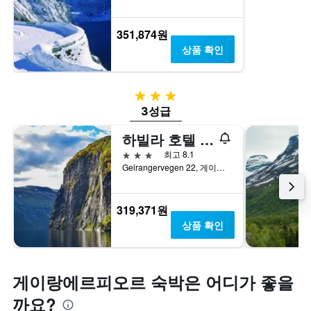
351,874원
상품 확인
3성급
3성급
하빌라 호텔 게이린저
3성급
최고 8.1
Geirangervegen 22, 게이랑거, 뫼레오그롬스달, 노르웨이
319,371원
상품 확인
게이랑에르피오르 숙박은 어디가 좋을
까요?