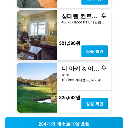
샹테렐 컨트리 인 & 코티지
48678 Cabot Trail, 데일럼 레이크, NS, 캐나다
321,396원
상품 확인
디 아키 & 이지도어 호텔
2성급
10 Fiset, 셰티캠프, NS, 캐나다
325,682원
상품 확인
284개의 캐벗트레일 호텔