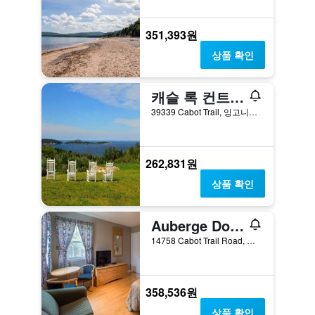
351,393원
상품 확인
캐슬 록 컨트리 인
39339 Cabot Trail, 잉고니시 비치, NS, 캐나다
262,831원
상품 확인
Auberge Doucet Inn
14758 Cabot Trail Road, 셰티캠프, NS, 캐나다
358,536원
상품 확인