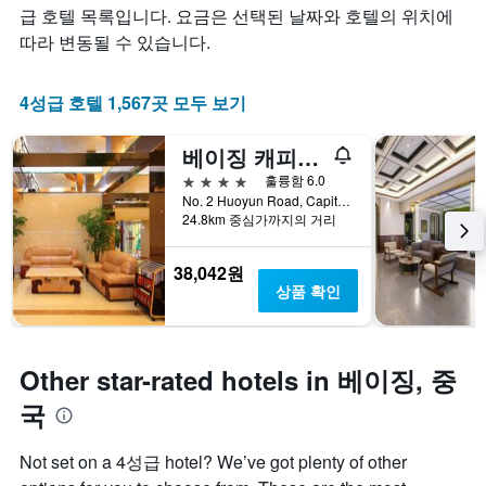
본
급 호텔 목록입니다. ​요금은 선택된 날짜와 호텔의 위치에
하
숙
오
는
일
따라 변동될 수 있습니다.
늘
1
며
밤
개
칠
객
의
전
4성급 호텔 1,567​곳 모두 ​보기
실
X
인
의
축
지
베이징 캐피털 국제공항 호텔
평
이
를
균
있
표
4성급
훌륭함 6.0
가
습
시
No. 2 Huoyun Road, Capital, 베이징, 중국
격
24.8km 중심가까지의 거리
니
하
을
다.
는
표
차
1
38,042원
시
트
개
상품 확인
하
에
의
는
는
X
1
지
축
개
난
이
Other star-rated hotels in 베이징, 중
의
3
있
Y
일
습
국
축
간
니
이
찾
다.
Not set on a 4성급 hotel? We’ve got plenty of other
있
아
차
습