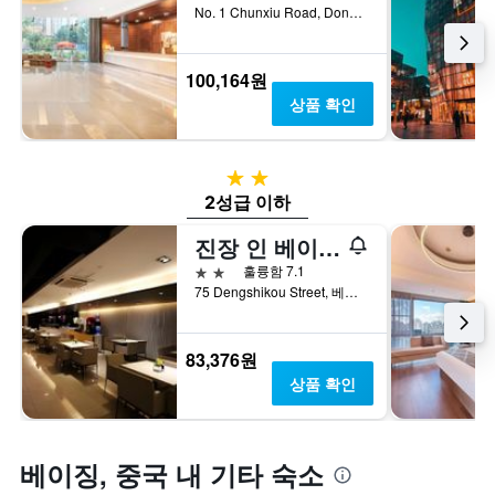
습
No. 1 Chunxiu Road, Dongcheng Di, 베이징, 중국
니
다.
100,164원
상품 확인
2성급
2성급 이하
진장 인 베이징 왕푸징 페데스트리안 스트리트
2성급
훌륭함 7.1
75 Dengshikou Street, 베이징, 중국
83,376원
상품 확인
베이징, 중국 내 기타 숙소