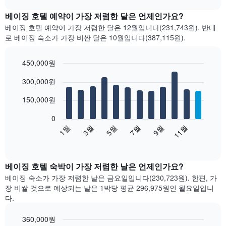
트
chart
는
베이징 호텔 예약이 가장 저렴한 달은 언제인가요?
지
베이징 호텔 예약이 가장 저렴한 달은 12월입니다(231,743원). 반대
난
로 베이징 숙소가 가장 비싼 달은 10월입니다(387,115원).
3
일
간
450,000원
의
Bar
Chart
300,000원
더
graphic.
chart
with
블
12
150,000원
룸
bars.
평
0
균
다
1월
3월
5월
7월
9월
11월
요
음
End
금
of
차
을
interactive
트
chart
성
는
베이징 호텔 숙박이 가장 저렴한 날은 언제인가요?
급
월
별
베이징 숙소가 가장 저렴한 날은 금요일입니다(230,723원). 한편, 가
별
로
장 비쌀 것으로 예상되는 날은 1박당 평균 296,975원​인 월요일입니
객
집
다.
실
계
평
하
360,000원
균
여