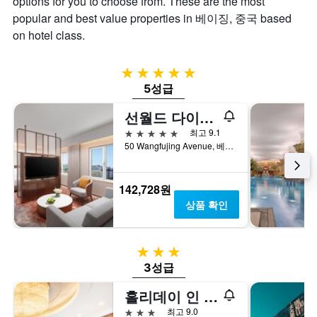
options for you to choose from. These are the most
본
트
니
이
에
popular and best value properties in 베이징, 중국 based
다.
번
는
on hotel class.
주
객
말
실
객
평
5성급
실
균
5성급
의
요
평
금
선월드 다이너스티 호텔 베이징 왕푸징
균
을
5성급
최고 9.1
요
표
50 Wangfujing Avenue, 베이징, 중국
금
시
을
하
표
는
142,728원
시
1
하
개
상품 확인
는
의
1
Y
개
축
3성급
의
이
3성급
Y
있
축
습
홀리데이 인 익스프레스 베이징 동지먼
이
니
있
다.
3성급
최고 9.0