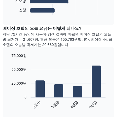
이
차오양
1
니
차
있
개
다.
트
옌칭
습
의
차
End
는
니
of
X
트
가
interactive
다.
축
에
장
chart
차
이
는
베이징 호텔의 오늘 요금은 어떻게 되나요?
인
트
있
요
기
지난 72시간 동안의 사용자 검색 결과에 따르면 베이징 호텔의 오늘
에
습
일
있
밤 최저가는 21,607원, 평균 요금은 155,793원입니다. 베이징 4성급
는
니
을
는
호텔의 오늘밤 최저가는 20,660원입니다.
객
다.
표
지
실
차
시
역
의
75,000원
트
하
의
평
에
는
Bar
Chart
객
균
graphic.
chart
는
1
실
50,000원
요
with
지
개
평
4
금
난
의
균
bars.
을
3
X
요
25,000원
표
일
축
금
다
시
간
이
을
음
하
의
있
0
표
차
는
더
습
2성급
3성급
4성급
5성급
시
트
1
블
니
합
End
는
개
룸
다.
of
니
지
의
interactive
평
차