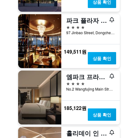
상품 확인
파크 플라자 베이징 왕푸징
4성급
97 Jinbao Street, Dongcheng District, 베이징, 중국
149,511원
상품 확인
엠파크 프라임 호텔 베이징
4성급
No.2 Wangfujing Main Street, 베이징, 중국
185,122원
상품 확인
홀리데이 인 베이징 포커스 스퀘어