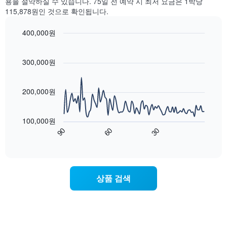
용을 절약하실 수 있습니다. 75일 전 예약 시 최저 요금은 1박당
니
습
하
찾
115,878원인 것으로 확인됩니다.
다.
니
여
아
다.
표
본
400,000원
차
시
이
트
Line
합
Chart
번
graphic.
chart
에
니
주
with
300,000원
는
다.
말
90
가
차
객
data
장
트
points.
실
200,000원
인
에
의
기
는
평
다
있
성
균
음
는
100,000원
급
가
차
지
90
60
30
별
격
트
End
역
로
of
을
는
interactive
을
호
다
숙
chart
표
텔
음
박
시
카
기
일
상품 검색
하
테
준
에
는
고
으
가
1
리
로
까
개
를
집
워
의
표
계
질
Y