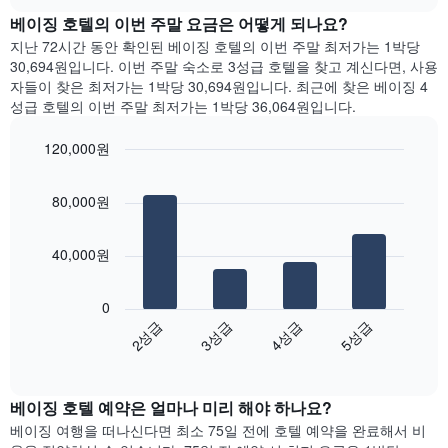
다.
난
chart
Y
균
트
차
베이징 호텔의 이번 주말 요금은 어떻게 되나요?
3
축
요
에
트
일
지난 72시간 동안 확인된 베이징 호텔의 이번 주말 최저가는 1박당
이
금
는
에
간
있
30,694원입니다. 이번 주말 숙소로 3성급 호텔을 찾고 계신다면, 사용
을
객
는
찾
습
자들이 찾은 최저가는 1박당 30,694원입니다. 최근에 찾은 베이징 4
표
실
객
아
니
성급 호텔의 이번 주말 최저가는 1박당 36,064원입니다.
시
의
실
본
다.
하
평
의
오
는
균
120,000원
평
늘
1
요
Bar
균
Chart
밤
개
금
graphic.
chart
요
객
80,000원
with
의
을
금
실
4
Y
표
을
의
bars.
축
시
표
평
40,000원
이
하
시
균
다
있
는
하
가
음
습
1
는
0
격
차
니
개
1
2성급
3성급
4성급
5성급
을
트
다.
의
개
성
End
는
Y
의
of
급
지
축
interactive
X
별
난
chart
이
축
로
베이징​ 호텔 예약은 얼마나 미리 해야 하나요?
3
있
이
집
일
베이징 여행을 떠나신다면 최소 75일 전에 호텔 예약을 완료해서 비
습
있
계
간