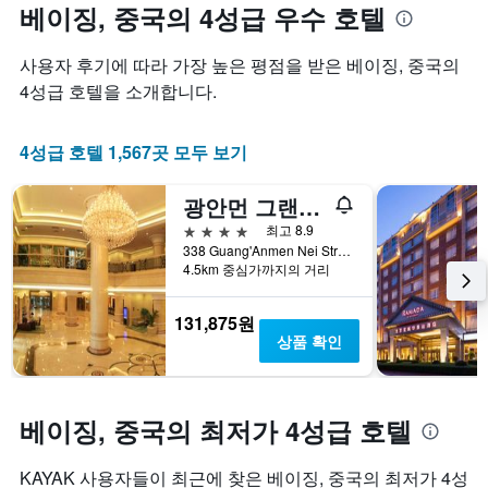
시
하
수
베이징, 중국의 4성급 우수 호텔
축
하
여
록
이
는
표
객
있
사용자 후기에 따라 ​가장 높은 평점을 받은 베이징, 중국​의
1
시
실
습
개
합
요
4성급 호텔을 소개합니다.
니
의
니
금
다.
X
다.
이
축
4성급 호텔 1,567​곳 모두 ​보기
차
어
이
트
떻
있
에
게
광안먼 그랜드 메트로파크 호텔 베이징
습
는
변
니
4성급
최고 8.9
성
하
다.
338 Guang'Anmen Nei Street, 베이징, 중국
급
는
4.5km 중심가까지의 거리
차
별
지
트
로
보
에
호
여
131,875원
는
텔
줍
상품 확인
지
카
니
난
테
다.
3
고
차
일
리
트
베이징, 중국​의 최저가 4성급 호텔
간
를
에
찾
표
는
KAYAK 사용자들이 최근에 찾은 베이징, 중국​의 최저가 4성
아
시
투