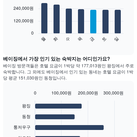
Bar
요
Chart
표
graphic.
240,000원
chart
금
시
with
을
합
7
120,000원
표
bars.
니
시
다.
합
0
차
다
수
화
월
일
토
금
목
니
트
음
End
다.
of
에
차
interactive
차
는
트
chart
트
성
는
베이징에서 가장 인기 있는 숙박지는 어디인가요?
에
급
요
베이징 방문객들은 호텔 요금이 1박당 약 177,013원인 왕징에서 주로
는
별
일
숙박​합니다. ​그 ​외에도 베이징에서 인기 있는 동네는 호텔 요금이 1박
월
호
별
당 평균 151,030원인 동청입니다.
을
텔
객
표
카
실
시
테
평
0
100,000원
200,000원
300,000원
하
Bar
고
균
Chart
는
graphic.
chart
리
요
왕징
with
1
를
금
5
개
표
을
동청
bars.
의
시
표
X
퉁저우구
하
시
다
축
는
합
음