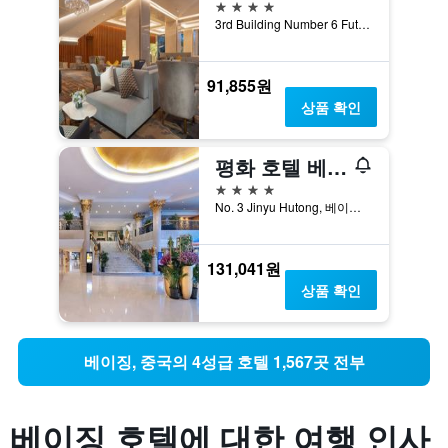
4성급
3rd Building Number 6 Futong D, 베이징, 중국
91,855원
상품 확인
평화 호텔 베이징
4성급
No. 3 Jinyu Hutong, 베이징, 중국
131,041원
상품 확인
베이징, 중국​의 4성급​ ​호텔 1,567​곳 ​전부
베이징 호텔에 대한 여행 인사