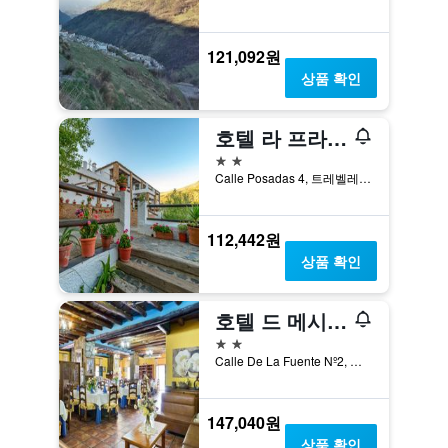
121,092원
상품 확인
호텔 라 프라구아 II
2성급
Calle Posadas 4, 트레벨레즈, 안달루시아, 스페인
112,442원
상품 확인
호텔 드 메시나 폰달레스
2성급
Calle De La Fuente Nº2, 메치나 폰달레스, 안달루시아, 스페인
147,040원
상품 확인