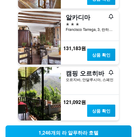
알카디마
3성급
Francisco Tarrega, 3, 란하론, 안달루시아, 스페인
131,183원
상품 확인
캠핑 오르히바
오르지바, 안달루시아, 스페인
121,092원
상품 확인
1,246개의 라 알푸하라 호텔