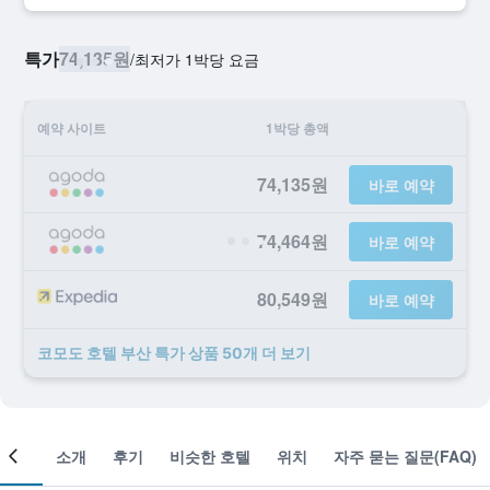
특가
74,135원
/
​최저가 1박당 요금
예약 사이트
1박당 총액
74,135원
바로 예약
74,464원
바로 예약
80,549원
바로 예약
코모도 호텔 부산 ​특가 ​상품 50개 ​더 ​보기
객실
소개
후기
비슷한 호텔
위치
자주 묻는 질문(FAQ)