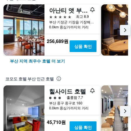
아난티 앳 부산 코브
5성급
최고 8.9
부산 기장군 기장읍 기장해안로 268-32
0.0km 중심가까지의 거리
256,689원
상품 확인
부산 지역 최우수 호텔 더 보기
코모도 호텔 부산 인근 호텔
힐사이드 호텔
3​성급
훌륭함 7.7
부산 중구 중구로 160
0.0km 중심가까지의 거리
45,710원
상품 확인