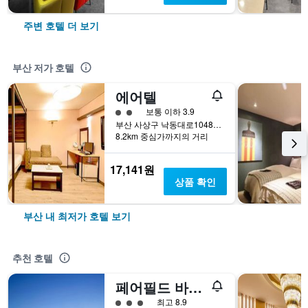
주변 호텔 더 보기
부산 저가 호텔
에어텔
2​성급
보통 이하 3.9
부산 사상구 낙동대로1048번길 36 (감전동, 경도정공)
8.2km 중심가까지의 거리
17,141원
상품 확인
부산 내 최저가 호텔 보기
추천 호텔
페어필드 바이 메리어트 부산 송도 비치
3​성급
최고 8.9