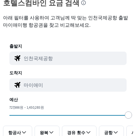
호텔스컴바인 요금 검색
아래 필터를 사용하여 고객님께 딱 맞는 인천국제공항 출발
마이애미행 항공권을 찾고 비교해보세요.
출발지
도착지
예산
727,986원 - 1,450,285원
항공사
왕복
경유 횟수
공항
시