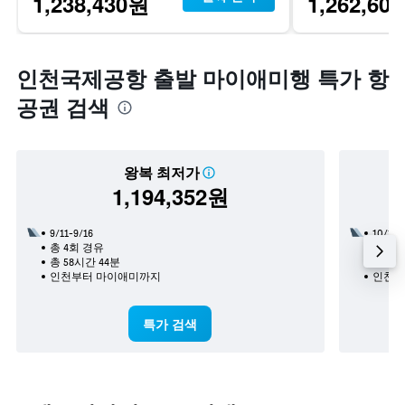
1,238,430원
1,262,60
인천국제공항 출발 마이애미행 특가 항
공권 검색
왕복 최저가
1,194,352원
9/11-9/16
10/13
​총 4회 경유
​총 2
총 58시간 44분
총 34
인천​부터 마이애미​까지
인천​
특가 검색