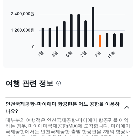
Bar
Chart
graphic.
chart
2,400,000원
with
12
bars.
1,200,000원
The
chart
0
has
5월
11월
3월
9월
1월
7월
1
End
X
of
axis
interactive
displaying
chart
categories.
여행 관련 정보
Range:
12
categories.
The
인천국제공항-마이애미 항공편은 어느 공항을 이용하
chart
has
나요?
1
대부분의 여행객은 인천국제공항-마이애미 항공편을 예약
Y
하는 경우, 마이애미국제공항(MIA)에 도착합니다. 마이애미
axis
국제공항에서는 인천국제공항 출발 항공편을 2개의 항공사
displaying