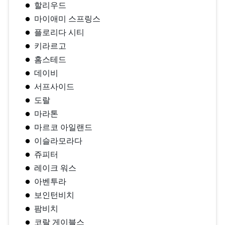
할리우드
마이애미 스프링스
플로리다 시티
키라르고
홈스테드
데이비
서프사이드
도랄
마라톤
마르코 아일랜드
이슬라모라다
쥬피터
레이크 워스
아벤투라
보인턴비치
팜비치
코랄 게이블스