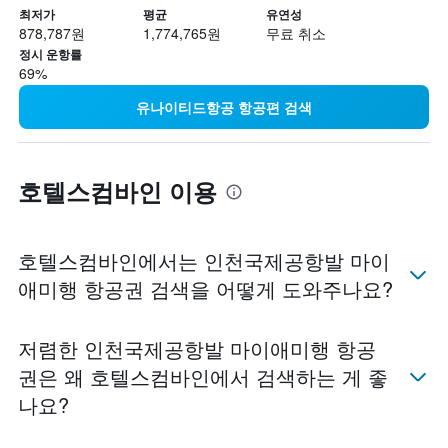
최저가
평균
유연성
878,787원
1,774,765원
무료 취소
정시 운항률
69%
유나이티드항공 항공편 검색
호텔스컴바인 이용
호텔스컴바인​에서는 인천국제공항​발 마이
애미​행 항공권 검색을 어떻게 도와주나요?
​저렴한 인천국제공항​발 마이애미​행 항공
권은 ​왜 호텔스컴바인​에서 검색하는 게 좋
나요?